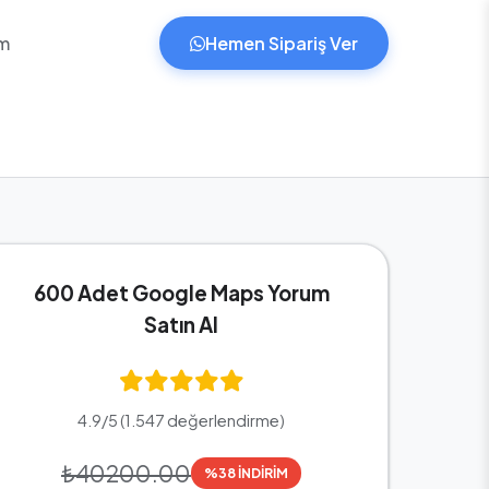
im
Hemen Sipariş Ver
600 Adet Google Maps Yorum
Satın Al
4.9/5 (1.547 değerlendirme)
₺40200.00
%38 İNDİRİM