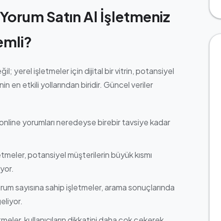
orum Satın Al İşletmeniz
emli?
l; yerel işletmeler için dijital bir vitrin, potansiyel
 en etkili yollarından biridir. Güncel veriler
ı, online yorumları neredeyse birebir tavsiye kadar
etmeler, potansiyel müşterilerin büyük kısmı
yor.
rum sayısına sahip işletmeler, arama sonuçlarında
eliyor.
meler, kullanıcıların dikkatini daha çok çekerek