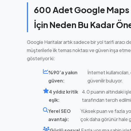
600 Adet Google Maps Y
İçin Neden Bu Kadar Ön
Google Haritalar artık sadece bir yol tarifi aracı deği
müşterilerle ilk temas noktası ve güven inşa etmenin
gösteriyor ki:
%90’a yakın
İnternet kullanıcılar
güven:
güvenilir buluyor.
4 yıldız kritik
4.0 puanın altındaki işl
eşik:
tarafından tercih edilmi
Yerel SEO
Yüksek puan ve fazla yo
avantajı:
çok daha görünür hale g
Güçlü sosyal
Fazla yoruma sahip işlet