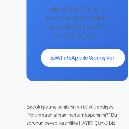
bölgenizde işletmeniz için
profesyonel yorum paketi
sipariş edin, 24 saat içinde
işleminiz başlasın.
WhatsApp ile Sipariş Ver
Birçok işletme sahibinin en büyük endişesi:
"Yorum satın alırsam haritam kapanır mı?" Bu
sorunun cevabı kesinlikle HAYIR! Çünkü biz