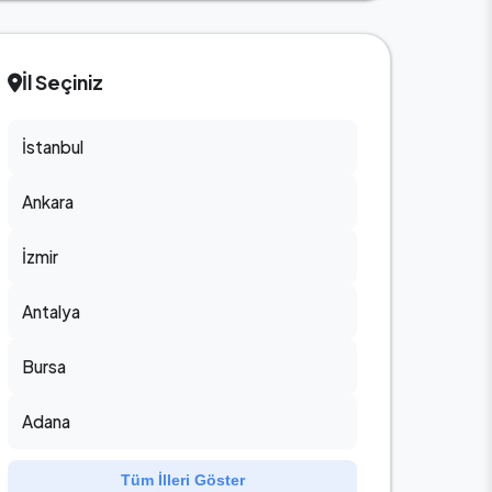
İl Seçiniz
İstanbul
Ankara
İzmir
Antalya
Bursa
Adana
Tüm İlleri Göster