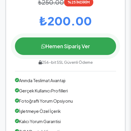
₺250.00
%25 İNDİRİM
₺200.00
Hemen Sipariş Ver
256-bit SSL Güvenli Ödeme
Anında Teslimat Avantajı
Gerçek Kullanıcı Profilleri
Fotoğraflı Yorum Opsiyonu
İşletmeye Özel İçerik
Kalıcı Yorum Garantisi