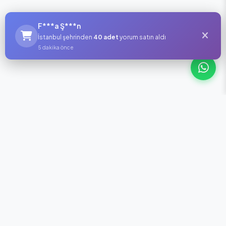
F***a Ş***n
İstanbul şehrinden
40 adet
yorum satın aldı
5 dakika önce