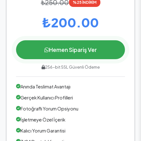
₺250.00
%25 İNDİRİM
₺200.00
Hemen Sipariş Ver
256-bit SSL Güvenli Ödeme
Anında Teslimat Avantajı
Gerçek Kullanıcı Profilleri
Fotoğraflı Yorum Opsiyonu
İşletmeye Özel İçerik
Kalıcı Yorum Garantisi