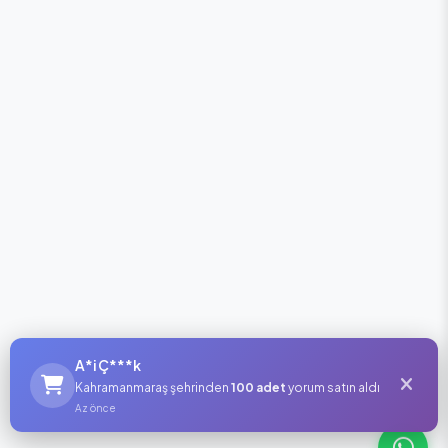
A*i Ç***k
Kahramanmaraş şehrinden
100 adet
yorum satın aldı
Az önce