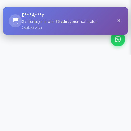
E**f A***n
Şanlıurfa şehrinden
25 adet
yorum satın aldı
2 dakika önce