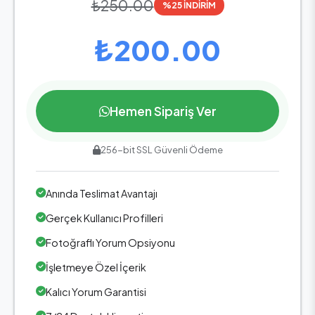
₺250.00
%25 İNDİRİM
₺200.00
Hemen Sipariş Ver
256-bit SSL Güvenli Ödeme
Anında Teslimat Avantajı
Gerçek Kullanıcı Profilleri
Fotoğraflı Yorum Opsiyonu
İşletmeye Özel İçerik
Kalıcı Yorum Garantisi