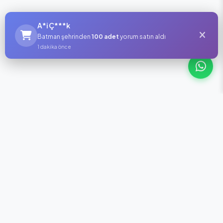
A*i Ç***k
Batman şehrinden
100 adet
yorum satın aldı
1 dakika önce