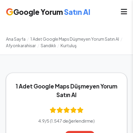
G
Google Yorum
Satın Al
Ana Sayfa
/
1 Adet Google Maps Düşmeyen Yorum Satın Al
/
Afyonkarahisar
/
Sandıklı
/
Kurtuluş
1 Adet Google Maps Düşmeyen Yorum
Satın Al
4.9/5 (1.547 değerlendirme)