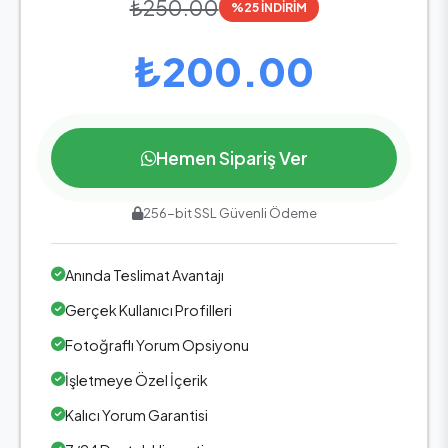
₺250.00
%25 İNDİRİM
₺200.00
Hemen Sipariş Ver
256-bit SSL Güvenli Ödeme
Anında Teslimat Avantajı
Gerçek Kullanıcı Profilleri
Fotoğraflı Yorum Opsiyonu
İşletmeye Özel İçerik
Kalıcı Yorum Garantisi