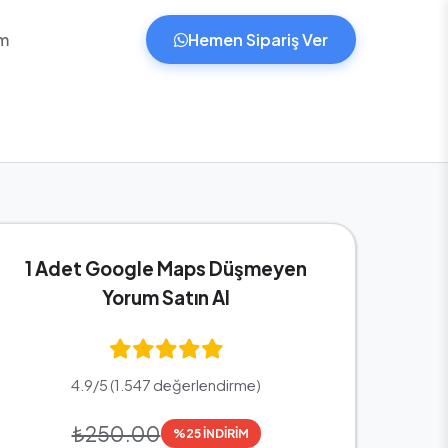
im
Hemen Sipariş Ver
1 Adet Google Maps Düşmeyen
Yorum Satın Al
4.9/5 (1.547 değerlendirme)
₺250.00
%25 İNDİRİM