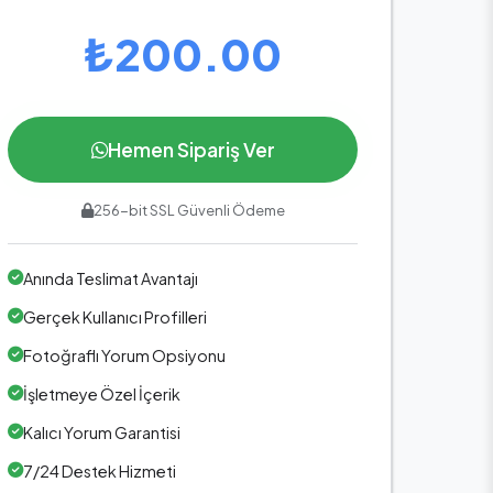
₺200.00
Hemen Sipariş Ver
256-bit SSL Güvenli Ödeme
Anında Teslimat Avantajı
Gerçek Kullanıcı Profilleri
Fotoğraflı Yorum Opsiyonu
İşletmeye Özel İçerik
Kalıcı Yorum Garantisi
7/24 Destek Hizmeti