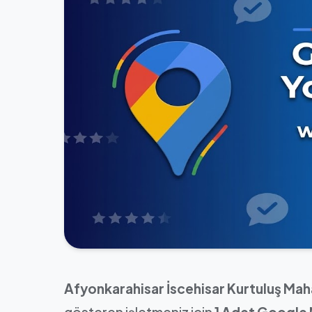
Afyonkarahisar İscehisar Kurtuluş Maha
gösteren işletmeniz için
1 Adet Google