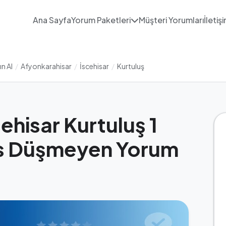
Ana Sayfa
Yorum Paketleri
Müşteri Yorumları
İletiş
n Al
/
Afyonkarahisar
/
İscehisar
/
Kurtuluş
ehisar Kurtuluş 1
s Düşmeyen Yorum