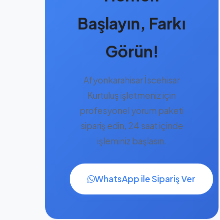
Başlayın, Farkı
Görün!
Afyonkarahisar İscehisar
Kurtuluş işletmeniz için
profesyonel yorum paketi
sipariş edin, 24 saat içinde
işleminiz başlasın.
WhatsApp ile Sipariş Ver