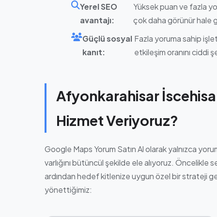
Yerel SEO
Yüksek puan ve fazla yo
avantajı:
çok daha görünür hale g
Güçlü sosyal
Fazla yoruma sahip işlet
kanıt:
etkileşim oranını ciddi şe
Afyonkarahisar İscehisa
Hizmet Veriyoruz?
Google Maps Yorum Satın Al olarak yalnızca yorum 
varlığını bütüncül şekilde ele alıyoruz. Öncelikle s
ardından hedef kitlenize uygun özel bir strateji gel
yönettiğimiz: