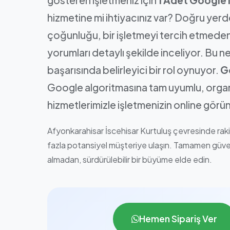
hizmetine mi ihtiyacınız var? Doğru yerd
çoğunluğu, bir işletmeyi tercih etmede
yorumları detaylı şekilde inceliyor. Bu ned
başarısında belirleyici bir rol oynuyor.
G
Google algoritmasına tam uyumlu, organ
hizmetlerimizle işletmenizin online gör
Afyonkarahisar İscehisar Kurtuluş çevresinde rakipl
fazla potansiyel müşteriye ulaşın. Tamamen güvenl
almadan, sürdürülebilir bir büyüme elde edin.
Hemen Sipariş Ver