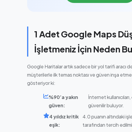
1 Adet Google Maps Dü
İşletmeniz İçin Neden B
Google Haritalar artık sadece bir yol tarifi aracı deği
müşterilerle ilk temas noktası ve güven inşa etmenin
gösteriyor ki:
%90’a yakın
İnternet kullanıcılar
güven:
güvenilir buluyor.
4 yıldız kritik
4.0 puanın altındaki işl
eşik:
tarafından tercih edilmi