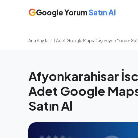
G
Google Yorum
Satın Al
Ana Sayfa
/
1 Adet Google Maps Düşmeyen Yorum Satı
Afyonkarahisar İsc
Adet Google Map
Satın Al