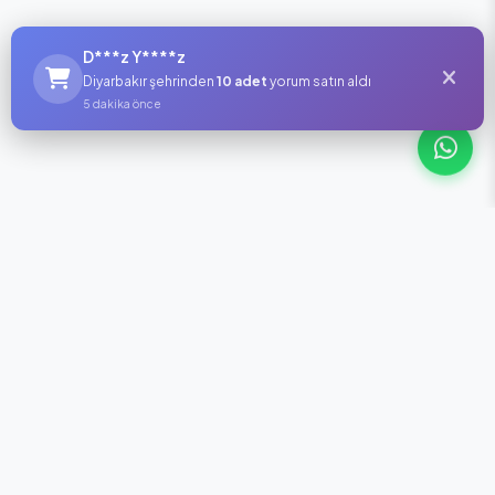
D***z Y****z
Diyarbakır şehrinden
10 adet
yorum satın aldı
5 dakika önce