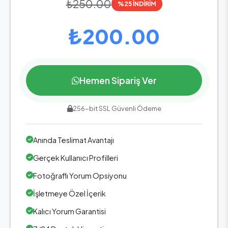
₺250.00
%25 İNDİRİM
₺200.00
Hemen Sipariş Ver
256-bit SSL Güvenli Ödeme
Anında Teslimat Avantajı
Gerçek Kullanıcı Profilleri
Fotoğraflı Yorum Opsiyonu
İşletmeye Özel İçerik
Kalıcı Yorum Garantisi