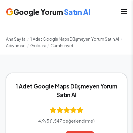
G
Google Yorum
Satın Al
Ana Sayfa
/
1 Adet Google Maps Düşmeyen Yorum Satın Al
/
Adıyaman
/
Gölbaşı
/
Cumhuriyet
1 Adet Google Maps Düşmeyen Yorum
Satın Al
4.9/5 (1.547 değerlendirme)