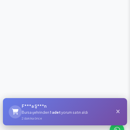
F***a Ş***n
Bursa şehrinden
1 adet
yorum satın aldı
2 dakika önce