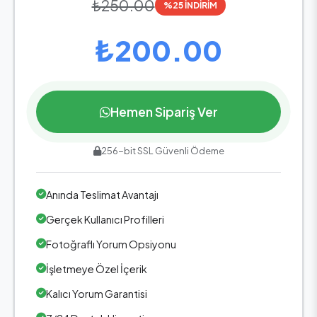
₺250.00
%25 İNDİRİM
₺200.00
Hemen Sipariş Ver
256-bit SSL Güvenli Ödeme
Anında Teslimat Avantajı
Gerçek Kullanıcı Profilleri
Fotoğraflı Yorum Opsiyonu
İşletmeye Özel İçerik
Kalıcı Yorum Garantisi