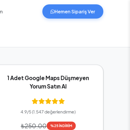
im
Hemen Sipariş Ver
1 Adet Google Maps Düşmeyen
Yorum Satın Al
4.9/5 (1.547 değerlendirme)
₺250.00
%25 İNDİRİM