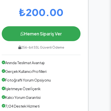
₺200.00
Hemen Sipariş Ver
256-bit SSL Güvenli Ödeme
Anında Teslimat Avantajı
Gerçek Kullanıcı Profilleri
Fotoğraflı Yorum Opsiyonu
İşletmeye Özel İçerik
Kalıcı Yorum Garantisi
7/24 Destek Hizmeti