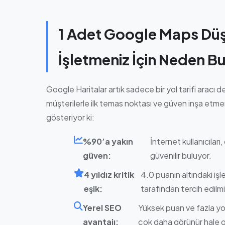
1 Adet Google Maps Dü
İşletmeniz İçin Neden B
Google Haritalar artık sadece bir yol tarifi aracı deği
müşterilerle ilk temas noktası ve güven inşa etmenin
gösteriyor ki:
%90’a yakın
İnternet kullanıcılar
güven:
güvenilir buluyor.
4 yıldız kritik
4.0 puanın altındaki işl
eşik:
tarafından tercih edilmi
Yerel SEO
Yüksek puan ve fazla yo
avantajı:
çok daha görünür hale g