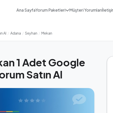
Ana Sayfa
Yorum Paketleri
Müşteri Yorumları
İletiş
n Al
/
Adana
/
Seyhan
/
Mekan
an 1 Adet Google
rum Satın Al