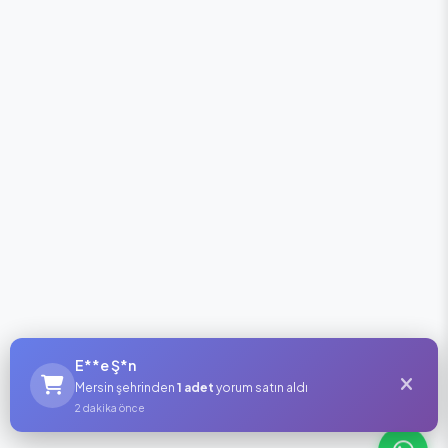
E**e Ş*n
Mersin şehrinden
1 adet
yorum satın aldı
2 dakika önce