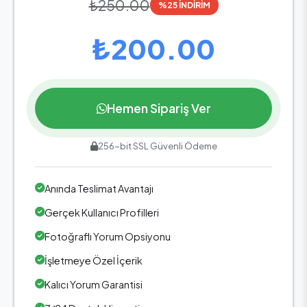
₺250.00
%25 İNDİRİM
₺200.00
Hemen Sipariş Ver
256-bit SSL Güvenli Ödeme
Anında Teslimat Avantajı
Gerçek Kullanıcı Profilleri
Fotoğraflı Yorum Opsiyonu
İşletmeye Özel İçerik
Kalıcı Yorum Garantisi