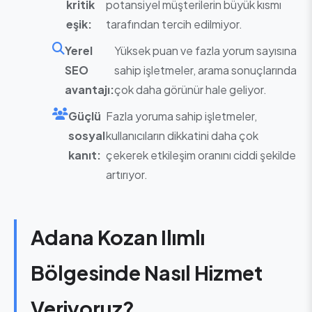
kritik
potansiyel müşterilerin büyük kısmı
eşik:
tarafından tercih edilmiyor.
Yerel
Yüksek puan ve fazla yorum sayısına
SEO
sahip işletmeler, arama sonuçlarında
avantajı:
çok daha görünür hale geliyor.
Güçlü
Fazla yoruma sahip işletmeler,
sosyal
kullanıcıların dikkatini daha çok
kanıt:
çekerek etkileşim oranını ciddi şekilde
artırıyor.
Adana Kozan Ilımlı
Bölgesinde Nasıl Hizmet
Veriyoruz?