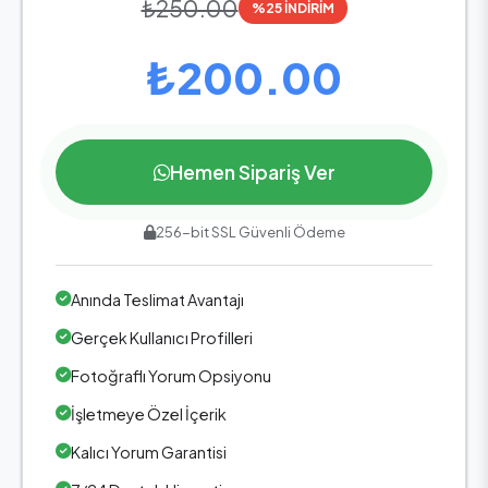
₺250.00
%25 İNDİRİM
₺200.00
Hemen Sipariş Ver
256-bit SSL Güvenli Ödeme
Anında Teslimat Avantajı
Gerçek Kullanıcı Profilleri
Fotoğraflı Yorum Opsiyonu
İşletmeye Özel İçerik
Kalıcı Yorum Garantisi