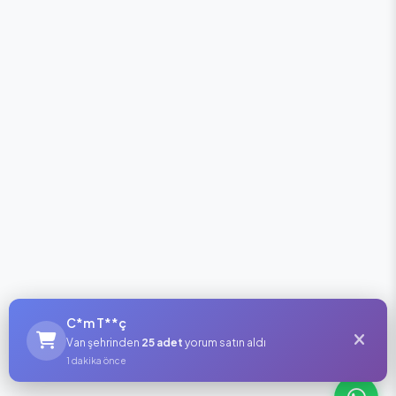
C*m T**ç
Van şehrinden
25 adet
yorum satın aldı
1 dakika önce