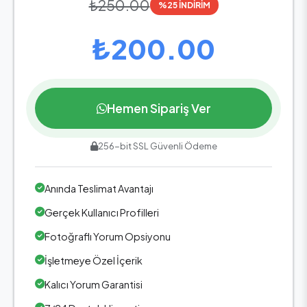
₺250.00
%25 İNDİRİM
₺200.00
Hemen Sipariş Ver
256-bit SSL Güvenli Ödeme
Anında Teslimat Avantajı
Gerçek Kullanıcı Profilleri
Fotoğraflı Yorum Opsiyonu
İşletmeye Özel İçerik
Kalıcı Yorum Garantisi