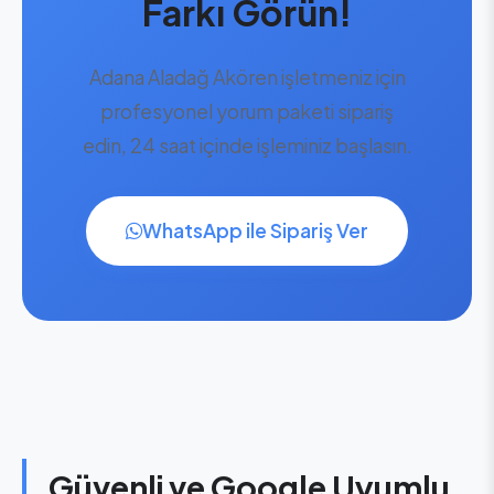
Farkı Görün!
Adana Aladağ Akören işletmeniz için
profesyonel yorum paketi sipariş
edin, 24 saat içinde işleminiz başlasın.
WhatsApp ile Sipariş Ver
Güvenli ve Google Uyumlu