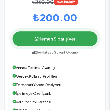
₺250.00
%25 İNDİRİM
₺200.00
Hemen Sipariş Ver
256-bit SSL Güvenli Ödeme
Anında Teslimat Avantajı
Gerçek Kullanıcı Profilleri
Fotoğraflı Yorum Opsiyonu
İşletmeye Özel İçerik
Kalıcı Yorum Garantisi