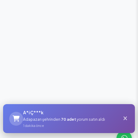
A*i Ç***k
Adapazarı şehrinden
70 adet
yorum satın aldı
1 dakika önce