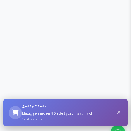
A***t D***r
Elazığ şehrinden
40 adet
yorum satın aldı
2 dakika önce