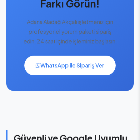
Farkı Görün!
Adana Aladağ Akçalı işletmeniz için
profesyonel yorum paketi sipariş
edin, 24 saat içinde işleminiz başlasın.
WhatsApp ile Sipariş Ver
Güvenli ve Google Uyumlu