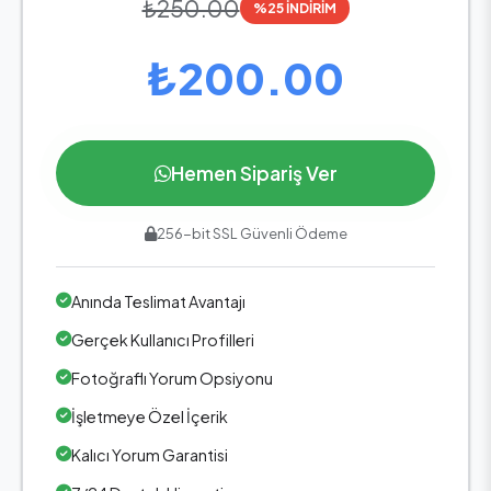
₺250.00
%25 İNDİRİM
₺200.00
Hemen Sipariş Ver
256-bit SSL Güvenli Ödeme
Anında Teslimat Avantajı
Gerçek Kullanıcı Profilleri
Fotoğraflı Yorum Opsiyonu
İşletmeye Özel İçerik
Kalıcı Yorum Garantisi