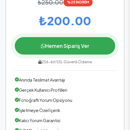
₺250.00
%25 İNDİRİM
₺200.00
Hemen Sipariş Ver
256-bit SSL Güvenli Ödeme
Anında Teslimat Avantajı
Gerçek Kullanıcı Profilleri
Fotoğraflı Yorum Opsiyonu
İşletmeye Özel İçerik
Kalıcı Yorum Garantisi