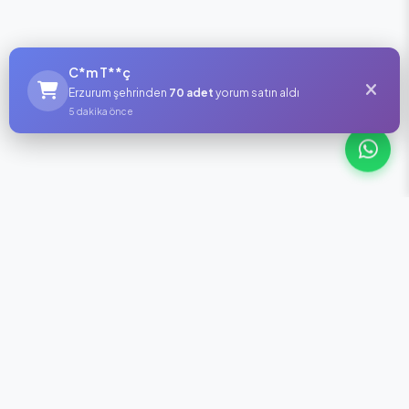
C*m T**ç
Erzurum şehrinden
70 adet
yorum satın aldı
5 dakika önce