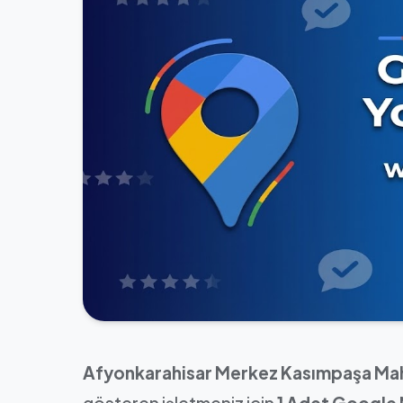
Afyonkarahisar Merkez Kasımpaşa Mah
gösteren işletmeniz için
1 Adet Google