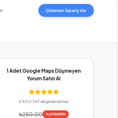
im
Hemen Sipariş Ver
1 Adet Google Maps Düşmeyen
Yorum Satın Al
4.9/5 (1.547 değerlendirme)
₺250.00
%25 İNDİRİM