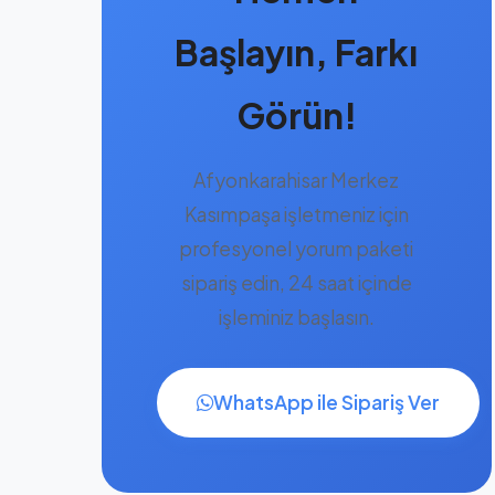
Başlayın, Farkı
Görün!
Afyonkarahisar Merkez
Kasımpaşa işletmeniz için
profesyonel yorum paketi
sipariş edin, 24 saat içinde
işleminiz başlasın.
WhatsApp ile Sipariş Ver