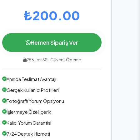
₺200.00
Hemen Sipariş Ver
256-bit SSL Güvenli Ödeme
Anında Teslimat Avantajı
Gerçek Kullanıcı Profilleri
Fotoğraflı Yorum Opsiyonu
İşletmeye Özel İçerik
Kalıcı Yorum Garantisi
7/24 Destek Hizmeti