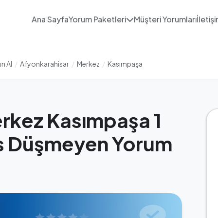
Ana Sayfa
Yorum Paketleri
Müşteri Yorumları
İletiş
n Al
/
Afyonkarahisar
/
Merkez
/
Kasımpaşa
rkez Kasımpaşa 1
s Düşmeyen Yorum