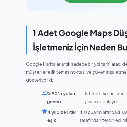
1 Adet Google Maps Dü
İşletmeniz İçin Neden B
Google Haritalar artık sadece bir yol tarifi aracı deği
müşterilerle ilk temas noktası ve güven inşa etmenin
gösteriyor ki:
%90’a yakın
İnternet kullanıcılar
güven:
güvenilir buluyor.
4 yıldız kritik
4.0 puanın altındaki işl
eşik:
tarafından tercih edilmi