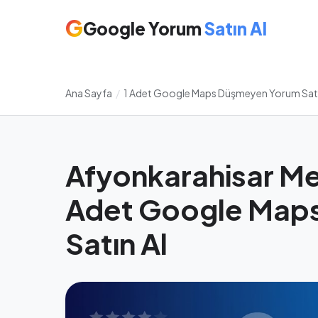
G
Google Yorum
Satın Al
Ana Sayfa
/
1 Adet Google Maps Düşmeyen Yorum Satı
Afyonkarahisar Me
Adet Google Map
Satın Al