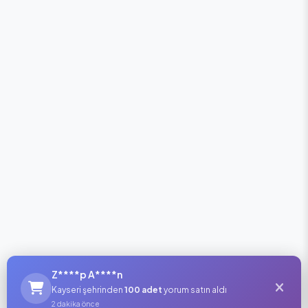
Z****p A****n
Kayseri şehrinden
100 adet
yorum satın aldı
2 dakika önce