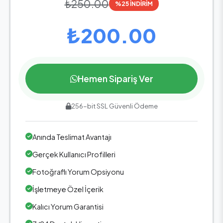
₺250.00
%25 İNDİRİM
₺200.00
Hemen Sipariş Ver
256-bit SSL Güvenli Ödeme
Anında Teslimat Avantajı
Gerçek Kullanıcı Profilleri
Fotoğraflı Yorum Opsiyonu
İşletmeye Özel İçerik
Kalıcı Yorum Garantisi