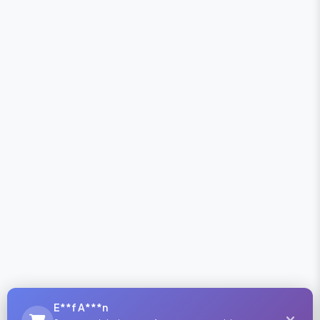
E**f A***n