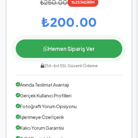
₺250.00
%25 İNDİRİM
₺200.00
Hemen Sipariş Ver
256-bit SSL Güvenli Ödeme
Anında Teslimat Avantajı
Gerçek Kullanıcı Profilleri
Fotoğraflı Yorum Opsiyonu
İşletmeye Özel İçerik
Kalıcı Yorum Garantisi