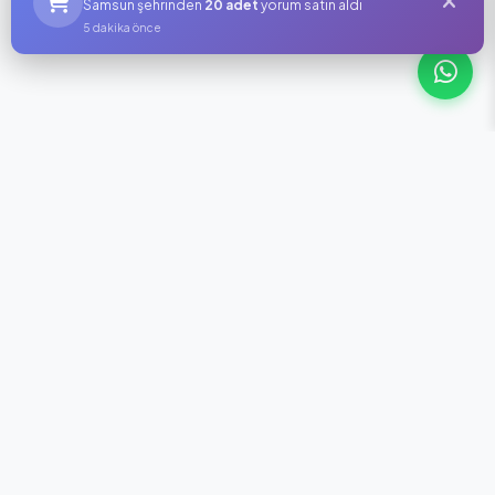
Samsun şehrinden
20 adet
yorum satın aldı
5 dakika önce