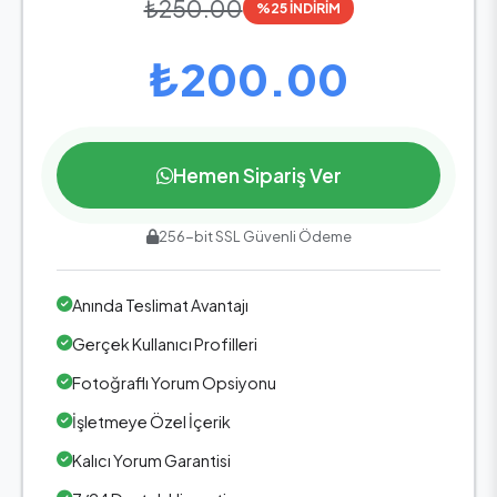
₺250.00
%25 İNDİRİM
₺200.00
Hemen Sipariş Ver
256-bit SSL Güvenli Ödeme
Anında Teslimat Avantajı
Gerçek Kullanıcı Profilleri
Fotoğraflı Yorum Opsiyonu
İşletmeye Özel İçerik
Kalıcı Yorum Garantisi