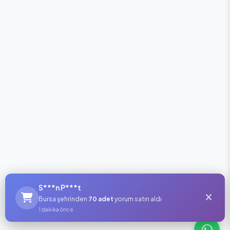
S***n P***t
Bursa şehrinden
70 adet
yorum satın aldı
1 dakika önce